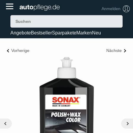
Anmelden
Angebote
Bestseller
Sparpakete
Marken
Neu
Vorherige
Nächste