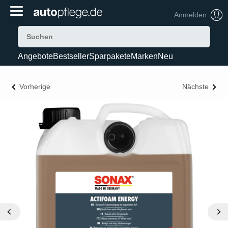
Anmelden
Angebote
Bestseller
Sparpakete
Marken
Neu
Vorherige
Nächste