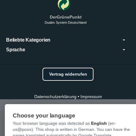
DerGrünePunkt
Duales System Deutschland
Beliebte Kategorien
Sprache
Vertrag widerrufen
Datenschutzerklärung
•
Impressum
Choose your language
Your browser language was detected as
English
(en-
us@posix). This shop is written in German. You can have the
pages translated automatically by Google Translate.