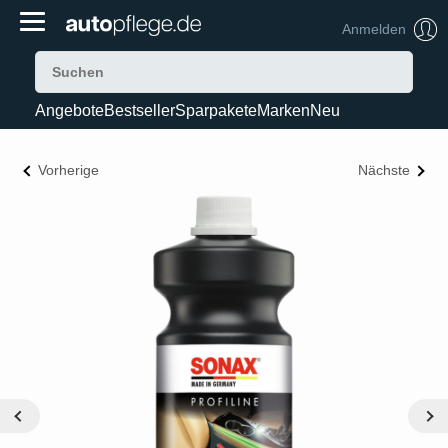
Anmelden
Angebote
Bestseller
Sparpakete
Marken
Neu
Vorherige
Nächste