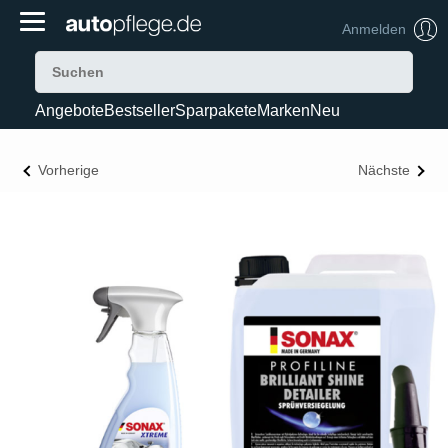
Anmelden
Angebote
Bestseller
Sparpakete
Marken
Neu
Vorherige
Nächste