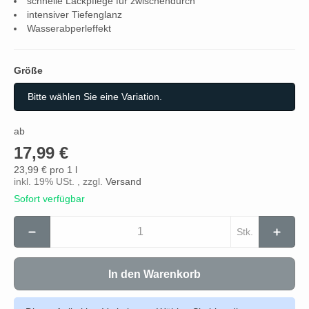
schnelle Lackpflege für zwischendurch
intensiver Tiefenglanz
Wasserabperleffekt
Größe
Größe
Bitte wählen Sie eine Variation.
ab
17,99 €
23,99 € pro 1 l
inkl. 19% USt. , zzgl.
Versand
Sofort verfügbar
Stk.
In den Warenkorb