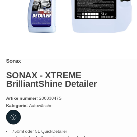
Sonax
SONAX - XTREME
BrilliantShine Detailer
Artikelnummer:
20033047S
Kategorie:
Autowäsche
750ml oder 5L QuickDetailer