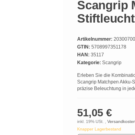
Scangrip 
Stiftleuc
Artikelnummer:
2030070
GTIN:
5708997351178
HAN:
35117
Kategorie:
Scangrip
Erleben Sie die Kombinati
Scangrip Matchpen Akku-Sti
präzise Beleuchtung in jede
51,05 €
inkl. 19% USt. ,
Versandkosten
Knapper Lagerbestand