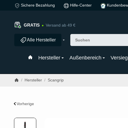
Sichere Bezahlung
Hilfe-Center
Kundenbew
GRATIS
Versand ab 49 €
Alle Hersteller
Hersteller
Außenbereich
Versieg
/
Hersteller
/
Scangrip
Vorherige