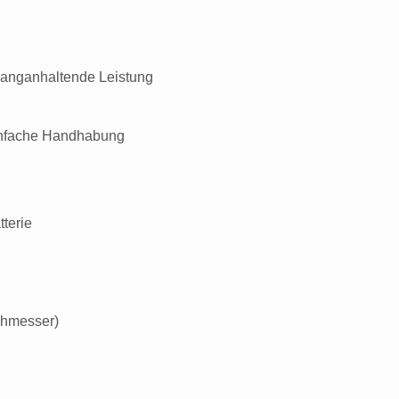
e langanhaltende Leistung
einfache Handhabung
tterie
chmesser)