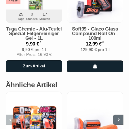
- 41%
25
0
17
Tage
Stunden
Minuten
Tuga Chemie - Alu-Teufel
Soft99 - Glaco Glass
Spezial Felgenreiniger
Compound Roll On -
Gel - 1L
100ml
*
*
9,90 €
12,99 €
9,90 € pro 1 l
129,90 € pro 1 l
Alter Preis:
16,90 €
Zum Artikel
Ähnliche Artikel