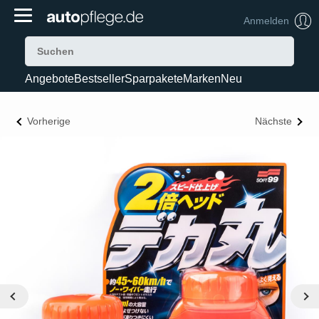
Anmelden
Angebote
Bestseller
Sparpakete
Marken
Neu
Vorherige
Nächste