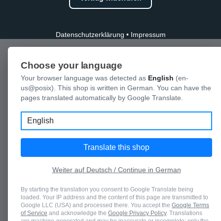
Datenschutzerklärung
•
Impressum
Choose your language
Your browser language was detected as
English
(en-
us@posix). This shop is written in German. You can have the
pages translated automatically by Google Translate.
Language
Translate this shop
Weiter auf Deutsch / Continue in German
By starting the translation you consent to Google Translate being
loaded. Your IP address and the content of this page are transmitted to
Google LLC (USA) and processed there. You accept the
Google Terms
of Service
and acknowledge the
Google Privacy Policy
. Translations