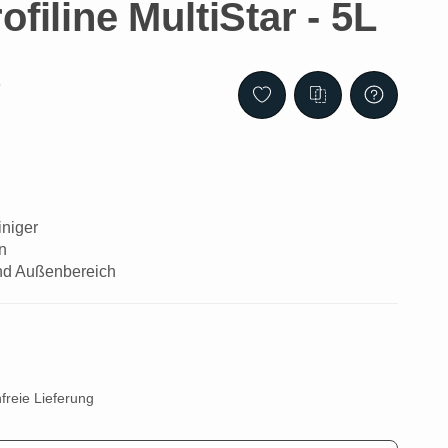
ofiline MultiStar - 5L
9
iniger
n
und Außenbereich
freie Lieferung