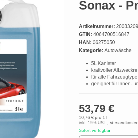
Sonax - Pr
Artikelnummer:
2003320
GTIN:
4064700516847
HAN:
06275050
Kategorie:
Autowäsche
5L Kanister
kraftvoller Allzweckre
für alle Fahrzeugtype
geeignet für Innen- 
53,79 €
10,76 € pro 1 l
inkl. 19% USt. ,
Versandkosten
Sofort verfügbar