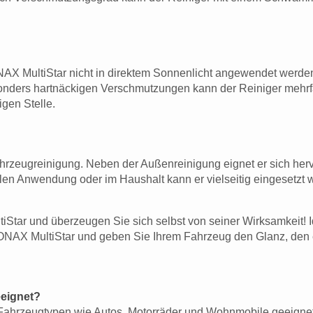
NAX MultiStar nicht in direktem Sonnenlicht angewendet werden
sonders hartnäckigen Verschmutzungen kann der Reiniger mehrf
igen Stelle.
ahrzeugreinigung. Neben der Außenreinigung eignet er sich her
ellen Anwendung oder im Haushalt kann er vielseitig eingesetz
Star und überzeugen Sie sich selbst von seiner Wirksamkeit! Id
 SONAX MultiStar und geben Sie Ihrem Fahrzeug den Glanz, den 
eeignet?
lle Fahrzeugtypen wie Autos, Motorräder und Wohnmobile geeignet