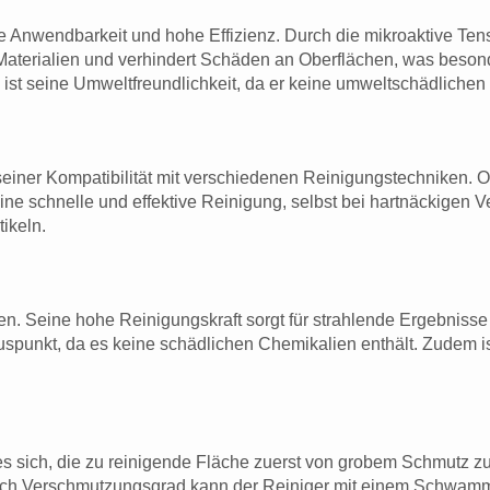
e Anwendbarkeit und hohe Effizienz. Durch die mikroaktive Te
 Materialien und verhindert Schäden an Oberflächen, was beson
ist seine Umweltfreundlichkeit, da er keine umweltschädlichen S
 seiner Kompatibilität mit verschiedenen Reinigungstechniken. 
eine schnelle und effektive Reinigung, selbst bei hartnäckigen
ikeln.
len. Seine hohe Reinigungskraft sorgt für strahlende Ergebniss
luspunkt, da es keine schädlichen Chemikalien enthält. Zudem i
 sich, die zu reinigende Fläche zuerst von grobem Schmutz zu
nach Verschmutzungsgrad kann der Reiniger mit einem Schwamm 