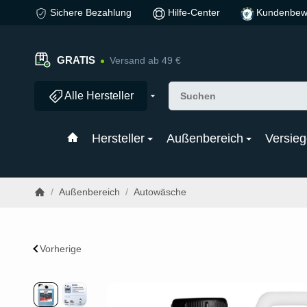
Sichere Bezahlung
Hilfe-Center
Kundenbew
GRATIS
Versand ab 49 €
Alle Hersteller
Hersteller
Außenbereich
Versieg
/
Außenbereich
/
Autowäsche
Vorherige