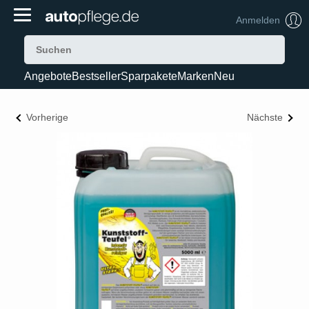
Anmelden
Angebote
Bestseller
Sparpakete
Marken
Neu
Vorherige
Nächste