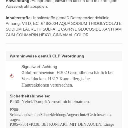
Anwendung:
Aufsprühen, einwirken lassen und mit kräftigem
Wasserstrahl abspülen.
Inhaltsstoffe:
Inhaltsstoffe gemäß Detergenzienrichtlinie
Anhang. VII D, EC -648/2004 AQUA SODIUM THIOGLYCOLATE
SODIUM LAURETH SULFATE CAPRYL GLUCOSIDE XANTHAM
GUM COUMARIN HEXYL CINNAMAL COLOR
Warnhinweise gemäß CLP Verordnung
Signalwort: Achtung
H302 Gesundheitsschädlich
bei
Gefahrenhinweise:
Verschlucken.
H317 Kann allergische
Hautreaktionen verursachen.
Sicherheitshinweise:
P260: Nebel/Dampf/Aerosol nicht einatmen.
P280:
Schutzhandschuhe/Schutzkleidung/Augenschutz/Gesichtsschutz
tragen.
P305+P351+P338: BEI KONTAKT MIT DEN AUGEN: Einige