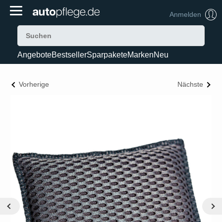
Anmelden
Angebote
Bestseller
Sparpakete
Marken
Neu
Vorherige
Nächste