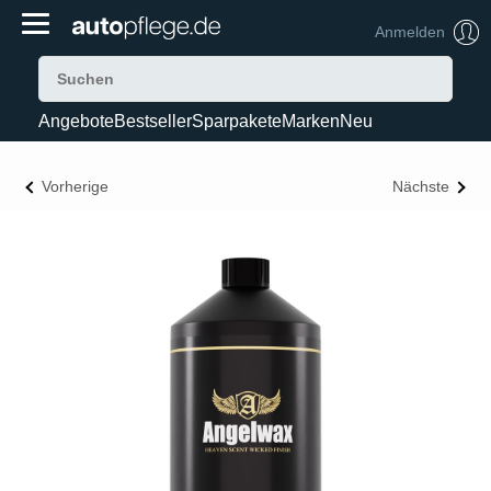
Anmelden
Angebote
Bestseller
Sparpakete
Marken
Neu
Vorherige
Nächste