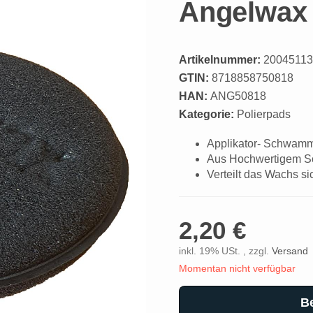
Angelwax 
Artikelnummer:
20045113
GTIN:
8718858750818
HAN:
ANG50818
Kategorie:
Polierpads
Applikator- Schwam
Aus Hochwertigem S
Verteilt das Wachs s
2,20 €
inkl. 19% USt. , zzgl.
Versand
Momentan nicht verfügbar
B