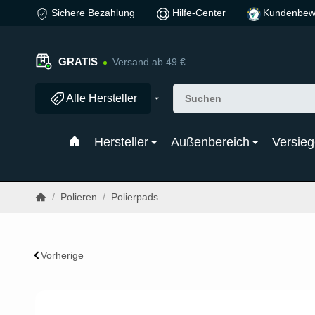
Sichere Bezahlung
Hilfe-Center
Kundenbew
GRATIS
Versand ab 49 €
Alle Hersteller
Hersteller
Außenbereich
Versieg
/
Polieren
/
Polierpads
Vorherige