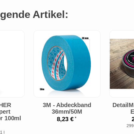
gende Artikel:
SHER
3M - Abdeckband
DetailM
pert
36mm/50M
E
er 100ml
8,23 €
*
299
1 l