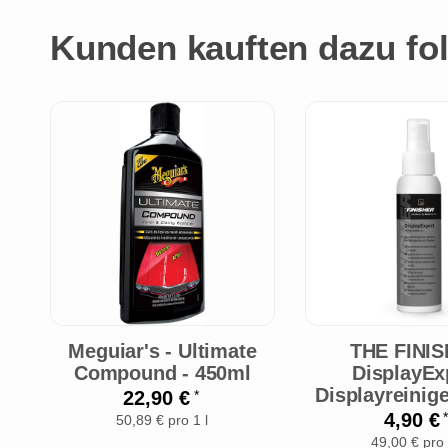
Kunden kauften dazu fol
Meguiar's - Ultimate
THE FINI
Compound - 450ml
DisplayEx
Displayreinig
22,90 €
*
4,90 €
*
50,89 € pro 1 l
49,00 € pro 