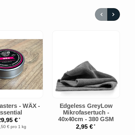
asters - WÄX -
Edgeless GreyLow
ssential
Mikrofasertuch -
C
40x40cm - 380 GSM
B
29,95 €
*
2,95 €
*
,50 € pro 1 kg