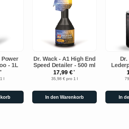
1 Power
Dr. Wack - A1 High End
Dr.
o - 1L
Speed Detailer - 500 ml
Lederp
€
17,99 €
*
*
1 l
35,98 € pro 1 l
79
nkorb
In den Warenkorb
In d