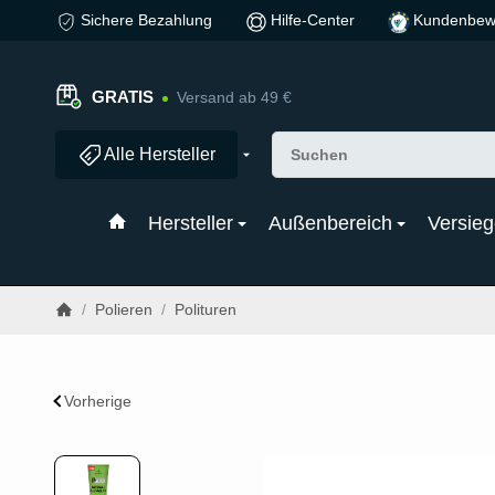
Sichere Bezahlung
Hilfe-Center
Kundenbew
GRATIS
Versand ab 49 €
Alle Hersteller
Hersteller
Außenbereich
Versieg
/
Polieren
/
Polituren
Vorherige