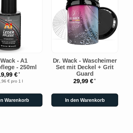
 Wack - A1
Dr. Wack - Wascheimer
flege - 250ml
Set mit Deckel + Grit
In
Guard
19,99 €
*
29,99 €
*
,96 € pro 1 l
en Warenkorb
In den Warenkorb