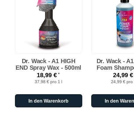
Dr. Wack - A1 HIGH
Dr. Wack - A
END Spray Wax - 500ml
Foam Shampo
18,99 €
24,99 
*
37,98 € pro 1 l
24,99 € pro 
In den Warenkorb
In den Ware