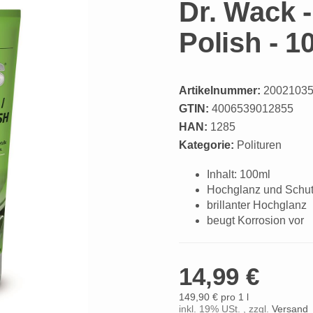
Dr. Wack -
Polish - 1
Artikelnummer:
2002103
GTIN:
4006539012855
HAN:
1285
Kategorie:
Polituren
Inhalt: 100ml
Hochglanz und Schutz
brillanter Hochglanz
beugt Korrosion vor
14,99 €
149,90 € pro 1 l
inkl. 19% USt. , zzgl.
Versand