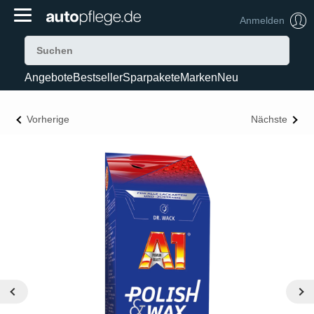
Anmelden
Angebote
Bestseller
Sparpakete
Marken
Neu
Vorherige
Nächste