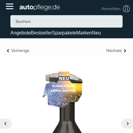
Anmelden
Angebote
Bestseller
Sparpakete
Marken
Neu
Vorherige
Nächste