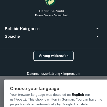
DerGrünePunkt
Duales System Deutschland
Beliebte Kategorien
Sprache
Vertrag widerrufen
Datenschutzerklärung
•
Impressum
Choose your language
Your browser language was detected as
English
(en-
us@posix). This shop is written in German. You can have the
pages translated automatically by Google Translate.