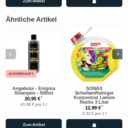
Zum Artikel
Ähnliche Artikel
AUSVERKAUFT
Angelwax - Enigma
SONAX
Shampoo - 500ml
ScheibenReiniger
Konzentrat Lemon
*
20,95 €
Rocks 3 Liter
41,90 € pro 1 l
*
12,99 €
4,33 € pro 1 l
Zum Artikel