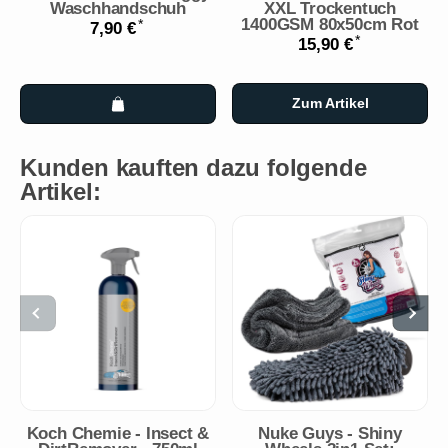
Waschhandschuh
XXL Trockentuch
1400GSM 80x50cm Rot
*
7,90 €
*
15,90 €
Zum Artikel
Kunden kauften dazu folgende
Artikel:
Koch Chemie - Insect &
Nuke Guys - Shiny