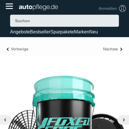
Anmelden
Angebote
Bestseller
Sparpakete
Marken
Neu
Vorherige
Nächste