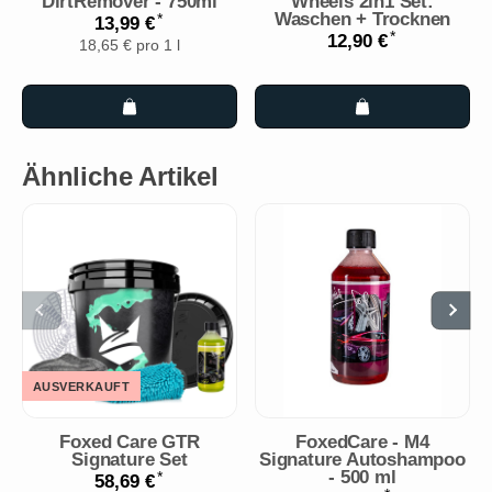
DirtRemover - 750ml
Wheels 2in1 Set:
Waschen + Trocknen
*
13,99 €
*
12,90 €
18,65 € pro 1 l
Ähnliche Artikel
AUSVERKAUFT
Foxed Care GTR
FoxedCare - M4
Signature Set
Signature Autoshampoo
- 500 ml
*
58,69 €