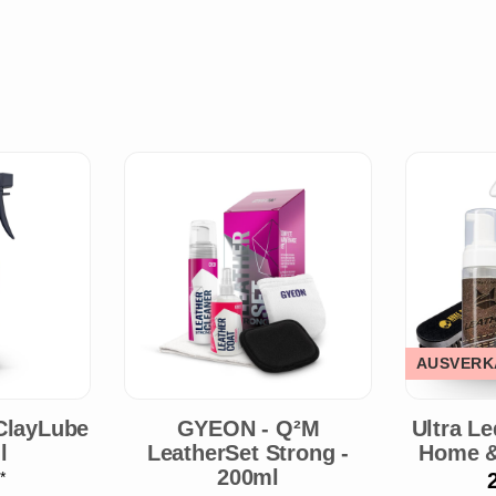
AUSVERK
ClayLube
GYEON - Q²M
Ultra Le
l
LeatherSet Strong -
Home &
200ml
€
*