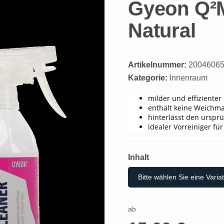
Gyeon Q²M
Natural
Artikelnummer:
2004606
Kategorie:
Innenraum
milder und effizienter
enthält keine Weichma
hinterlässt den urspr
idealer Vorreiniger fü
Inhalt
Inhalt
Bitte wählen Sie eine Variat
ab