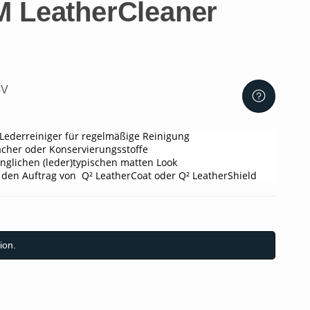
 LeatherCleaner
5V
 Lederreiniger für regelmäßige Reinigung
cher oder Konservierungsstoffe
ünglichen (leder)typischen matten Look
r den Auftrag von Q² LeatherCoat oder Q² LeatherShield
ion.