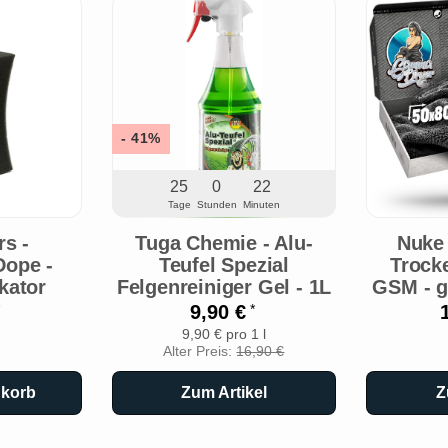
- 41%
25
0
22
Tage
Stunden
Minuten
s -
Tuga Chemie - Alu-
Nuke
Dope -
Teufel Spezial
Trock
kator
Felgenreiniger Gel - 1L
GSM - g
9,90 €
*
9,90 € pro 1 l
Alter Preis:
16,90 €
nkorb
Zum Artikel
Z