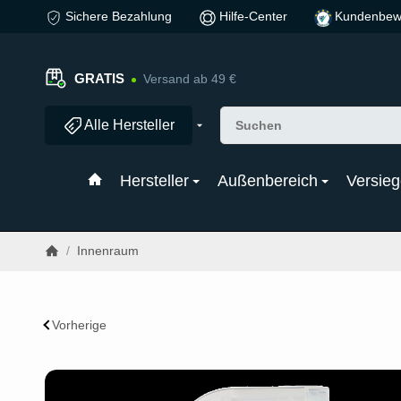
Sichere Bezahlung
Hilfe-Center
Kundenbew
GRATIS
Versand ab 49 €
Alle Hersteller
Hersteller
Außenbereich
Versieg
/
Innenraum
Vorherige