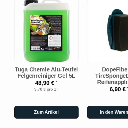
Tuga Chemie Alu-Teufel
DopeFiber
Felgenreiniger Gel 5L
TireSponge
Reifenappli
48,90 €
*
6,90 €
*
9,78 € pro 1 l
Zum Artikel
In den Ware