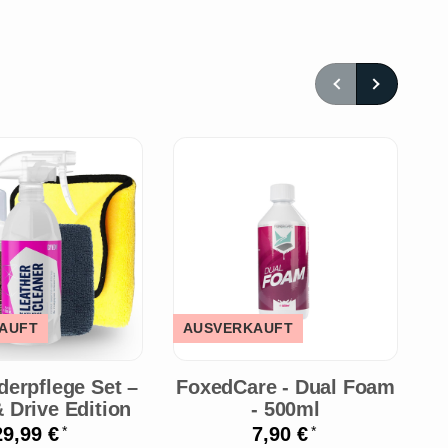
AUFT
AUSVERKAUFT
A
derpflege Set –
FoxedCare - Dual Foam
A
 Drive Edition
- 500ml
29,99 €
7,90 €
*
*