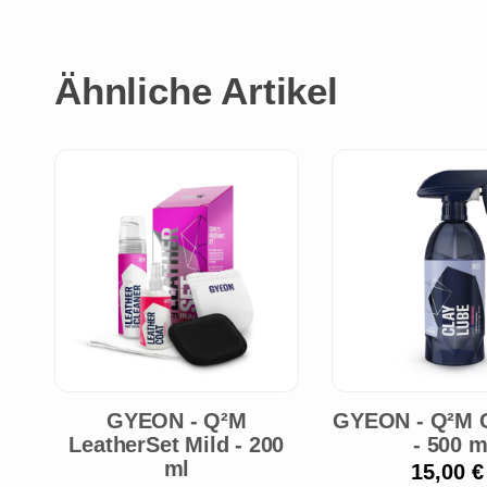
Ähnliche Artikel
GYEON - Q²M
GYEON - Q²M 
LeatherSet Mild - 200
- 500 m
ml
15,00 