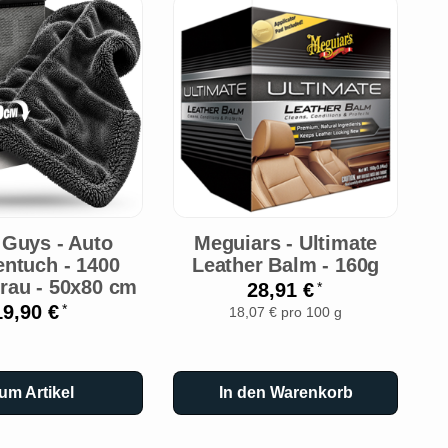
 Guys - Auto
Meguiars - Ultimate
entuch - 1400
Leather Balm - 160g
rau - 50x80 cm
28,91 €
*
19,90 €
*
18,07 € pro 100 g
um Artikel
In den Warenkorb