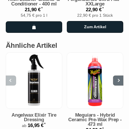
Conditioner - 400 ml
XXLarge
*
*
21,90 €
22,90 €
54,75 € pro 1 l
22,90 € pro 1 Stück
Zum Artikel
Ähnliche Artikel
Angelwax Elixir Tire
Meguiars - Hybrid
Dressing
Ceramic Pre-Wax Prep -
473 ml
*
16,95 €
ab
*