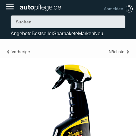
Anmelden
Angebote
Bestseller
Sparpakete
Marken
Neu
Vorherige
Nächste