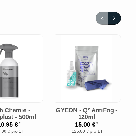
h Chemie -
GYEON - Q² AntiFog -
plast - 500ml
120ml
10,95 €
15,00 €
*
*
,90 € pro 1 l
125,00 € pro 1 l