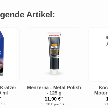
gende Artikel:
 Kratzer
Menzerna - Metal Polish
Koc
0 ml
- 125 g
Motor
€
11,90 €
*
*
 1 l
95,20 € pro 1 kg
21