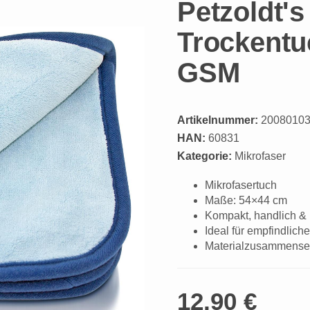
Petzoldt's
Trockentu
GSM
Artikelnummer:
2008010
HAN:
60831
Kategorie:
Mikrofaser
Mikrofasertuch
Maße: 54×44 cm
Kompakt, handlich & 
Ideal für empfindlic
Materialzusammenset
12,90 €