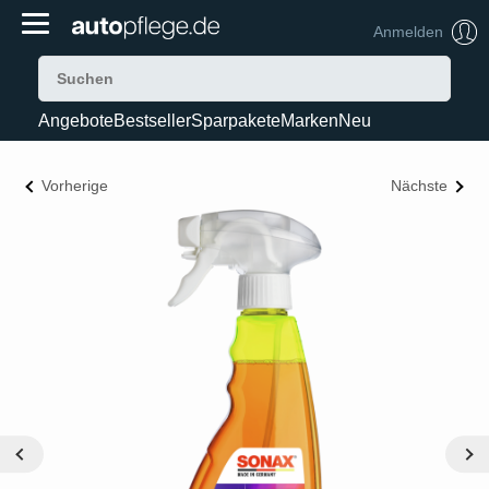
Anmelden
Angebote
Bestseller
Sparpakete
Marken
Neu
Vorherige
Nächste