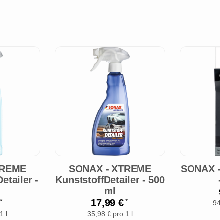
TREME
SONAX - XTREME
SONAX -
etailer -
KunststoffDetailer - 500
ml
€
17,99 €
*
*
94
1 l
35,98 € pro 1 l