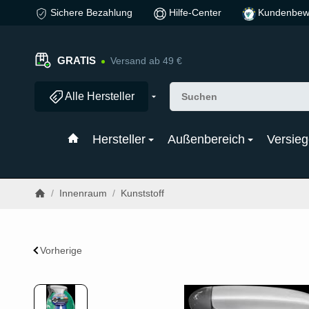
Sichere Bezahlung
Hilfe-Center
Kundenbew
GRATIS
Versand ab 49 €
Alle Hersteller
Hersteller
Außenbereich
Versieg
/
Innenraum
/
Kunststoff
Vorherige