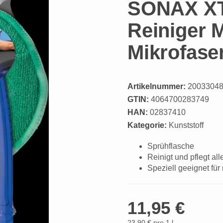
SONAX XT
Reiniger M
Mikrofaser
Artikelnummer:
2003304
GTIN:
4064700283749
HAN:
02837410
Kategorie:
Kunststoff
Sprühflasche
Reinigt und pflegt all
Speziell geeignet für
11,95 €
23,90 € pro 1 l