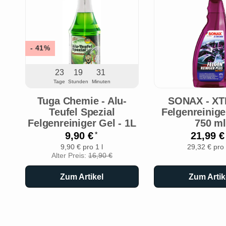
- 41%
23
19
31
Tage
Stunden
Minuten
Tuga Chemie - Alu-
SONAX - X
Teufel Spezial
Felgenreinige
Felgenreiniger Gel - 1L
750 m
9,90 €
21,99 
*
9,90 € pro 1 l
29,32 € pro 
Alter Preis:
16,90 €
Zum Artikel
Zum Artik