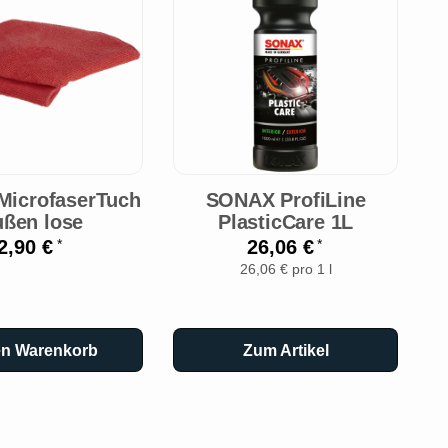
icrofaserTuch
SONAX ProfiLine
S
ßen lose
PlasticCare 1L
2,90 €
26,06 €
*
*
26,06 € pro 1 l
en Warenkorb
Zum Artikel