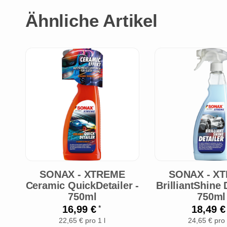
Ähnliche Artikel
SONAX - XTREME
SONAX - X
Ceramic QuickDetailer -
BrilliantShine D
750ml
750ml
16,99 €
18,49 
*
22,65 € pro 1 l
24,65 € pro 