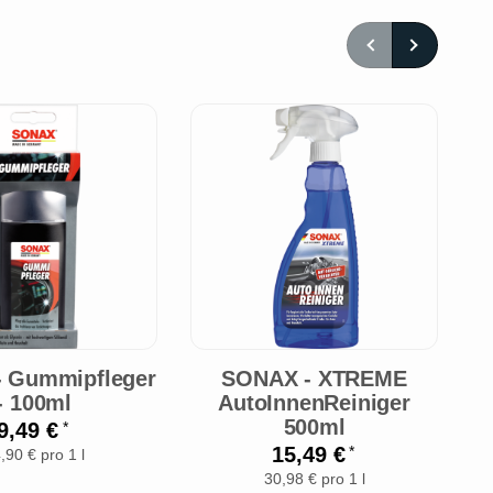
 Gummipfleger
SONAX - XTREME
- 100ml
AutoInnenReiniger
500ml
9,49 €
*
15,49 €
*
,90 € pro 1 l
30,98 € pro 1 l