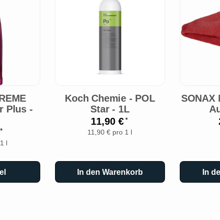
TREME
Koch Chemie - POL
SONAX M
r Plus -
Star - 1L
Au
l
11,90 €
*
€
*
11,90 € pro 1 l
1 l
el
In den Warenkorb
In d