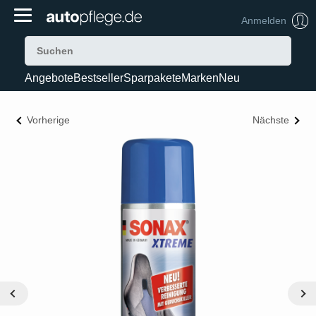
Anmelden
Angebote
Bestseller
Sparpakete
Marken
Neu
Vorherige
Nächste