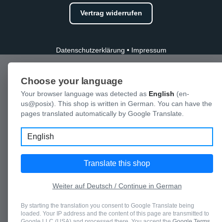
Vertrag widerrufen
Datenschutzerklärung
•
Impressum
Choose your language
Your browser language was detected as
English
(en-
us@posix). This shop is written in German. You can have the
pages translated automatically by Google Translate.
Language
Translate this shop
Weiter auf Deutsch / Continue in German
By starting the translation you consent to Google Translate being
loaded. Your IP address and the content of this page are transmitted to
Google LLC (USA) and processed there. You accept the
Google Terms