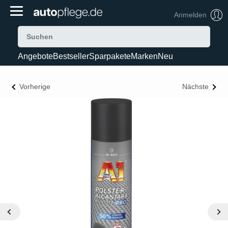
Anmelden
Angebote
Bestseller
Sparpakete
Marken
Neu
Vorherige
Nächste