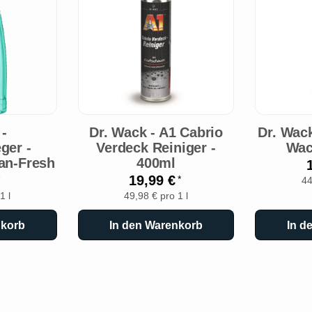
-
Dr. Wack - A1 Cabrio
Dr. Wac
ger -
Verdeck Reiniger -
Wac
an-Fresh
400ml
19,99 €
*
44
1 l
49,98 € pro 1 l
nkorb
In den Warenkorb
In d