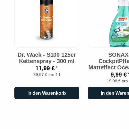
Dr. Wack - S100 125er
SONAX 
Kettenspray - 300 ml
CockpitPfle
Matteffect Oce
11,99 €
*
9,99 €
*
39,97 € pro 1 l
19,98 € pro 
In den Warenkorb
In den Ware