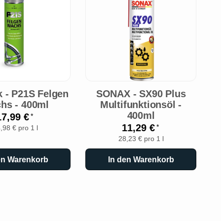
k - P21S Felgen
SONAX - SX90 Plus
D
hs - 400ml
Multifunktionsöl -
400ml
17,99 €
*
11,29 €
*
,98 € pro 1 l
28,23 € pro 1 l
en Warenkorb
In den Warenkorb