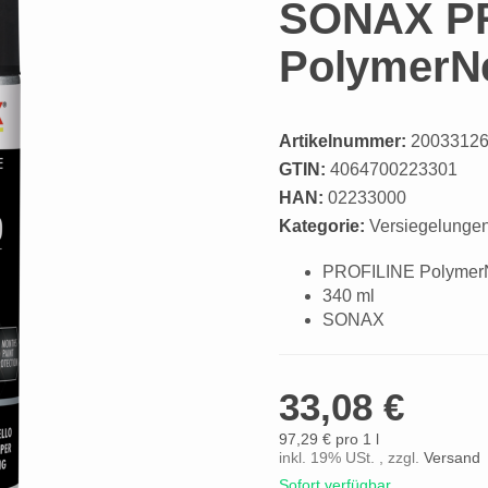
SONAX PR
PolymerNe
Artikelnummer:
2003312
GTIN:
4064700223301
HAN:
02233000
Kategorie:
Versiegelunge
PROFILINE PolymerN
340 ml
SONAX
33,08 €
97,29 € pro 1 l
inkl. 19% USt. , zzgl.
Versand
Sofort verfügbar