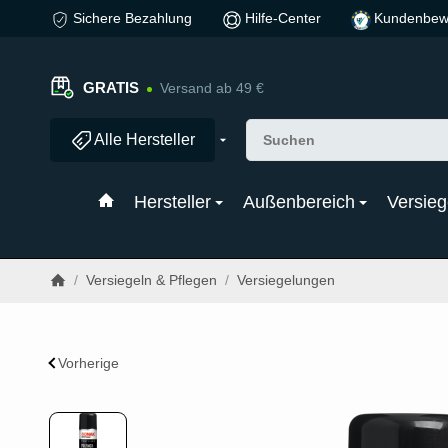
Sichere Bezahlung
Hilfe-Center
Kundenbew
GRATIS
Versand ab 49 €
Alle Hersteller
Hersteller
Außenbereich
Versieg
/
Versiegeln & Pflegen
/
Versiegelungen
Vorherige