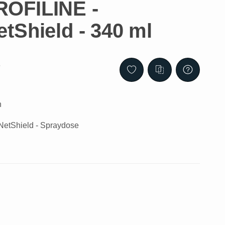
OFILINE -
tShield - 340 ml
6
n
etShield - Spraydose