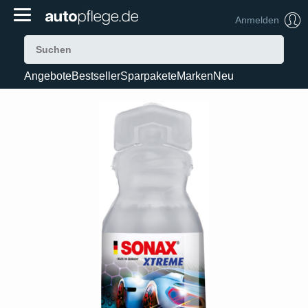
Anmelden
Angebote
Bestseller
Sparpakete
Marken
Neu