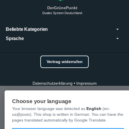
DerGrünePunkt
Duales System Deutschland
Beliebte Kategorien
Sprache
Vertrag widerrufen
Datenschutzerklärung
•
Impressum
Choose your language
Your browser language was detected as
English
(en-
us@posix). This shop is written in German. You can have the
pages translated automatically by Google Translate.