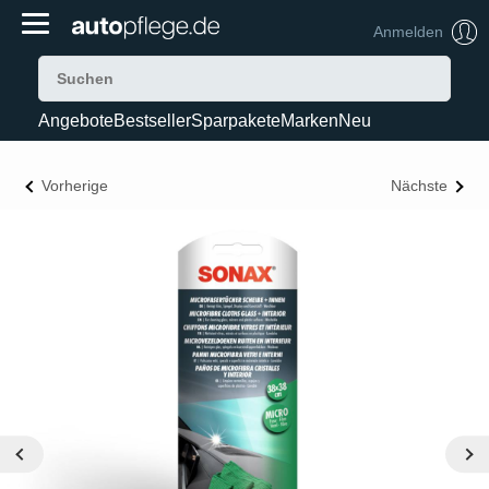
Anmelden
Angebote
Bestseller
Sparpakete
Marken
Neu
Vorherige
Nächste