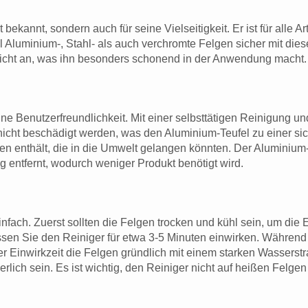
tät bekannt, sondern auch für seine Vielseitigkeit. Er ist für al
 Aluminium-, Stahl- als auch verchromte Felgen sicher mit di
e nicht an, was ihn besonders schonend in der Anwendung macht.
eine Benutzerfreundlichkeit. Mit einer selbsttätigen Reinigung u
 nicht beschädigt werden, was den Aluminium-Teufel zu einer si
n enthält, die in die Umwelt gelangen könnten. Der Aluminium-Te
entfernt, wodurch weniger Produkt benötigt wird.
ach. Zuerst sollten die Felgen trocken und kühl sein, um die E
sen Sie den Reiniger für etwa 3-5 Minuten einwirken. Während d
 Einwirkzeit die Felgen gründlich mit einem starken Wasserst
lich sein. Es ist wichtig, den Reiniger nicht auf heißen Felg