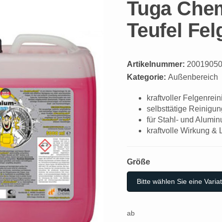
Tuga Chem
Teufel Fel
Artikelnummer:
2001905
Kategorie:
Außenbereich
kraftvoller Felgenrein
selbsttätige Reinigun
für Stahl- und Alumi
kraftvolle Wirkung & 
Größe
Größe
Bitte wählen Sie eine Variat
ab