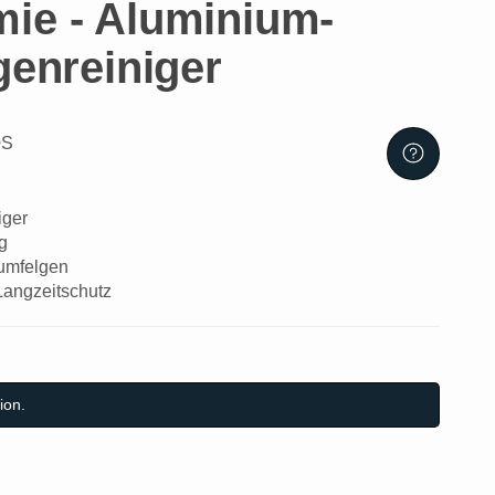
ie - Aluminium-
genreiniger
0S
iger
g
numfelgen
Langzeitschutz
ion.