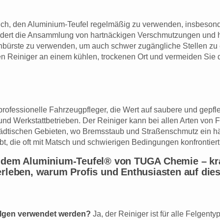
sich, den Aluminium-Teufel regelmäßig zu verwenden, insbesond
dert die Ansammlung von hartnäckigen Verschmutzungen und häl
genbürste zu verwenden, um auch schwer zugängliche Stellen zu 
en Reiniger an einem kühlen, trockenen Ort und vermeiden Sie 
professionelle Fahrzeugpfleger, die Wert auf saubere und gepfle
 und Werkstattbetrieben. Der Reiniger kann bei allen Arten 
 städtischen Gebieten, wo Bremsstaub und Straßenschmutz ein hä
t, die oft mit Matsch und schwierigen Bedingungen konfrontiert
 dem Aluminium-Teufel® von TUGA Chemie – kraft
erleben, warum Profis und Enthusiasten auf dies
Felgen verwendet werden?
Ja, der Reiniger ist für alle Felgentyp