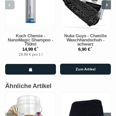
Koch Chemie -
Nuke Guys - Chenille
NanoMagic Shampoo -
Waschhandschuh -
750ml
schwarz
*
*
14,99 €
6,90 €
19,99 € pro 1 l
Zum Artikel
Ähnliche Artikel