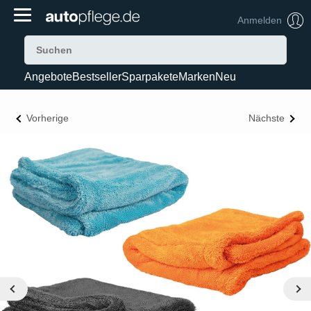
Anmelden
Angebote
Bestseller
Sparpakete
Marken
Neu
Vorherige
Nächste