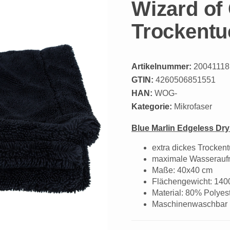
Wizard of 
Trockentu
Artikelnummer:
20041118
GTIN:
4260506851551
HAN:
WOG-
Kategorie:
Mikrofaser
Blue Marlin Edgeless Dr
extra dickes Trocken
maximale Wasserauf
Maße: 40x40 cm
Flächengewicht: 14
Material: 80% Polye
Maschinenwaschbar 