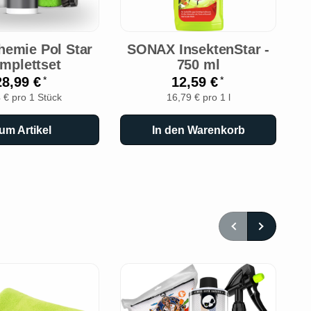
hemie Pol Star
SONAX InsektenStar -
mplettset
750 ml
W
28,99 €
12,59 €
*
*
 € pro 1 Stück
16,79 € pro 1 l
um Artikel
In den Warenkorb