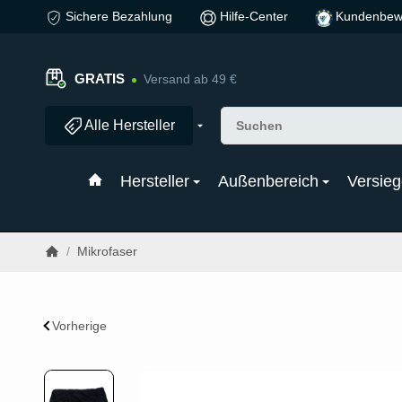
Sichere Bezahlung
Hilfe-Center
Kundenbew
GRATIS
Versand ab 49 €
Alle Hersteller
Hersteller
Außenbereich
Versieg
/
Mikrofaser
Vorherige