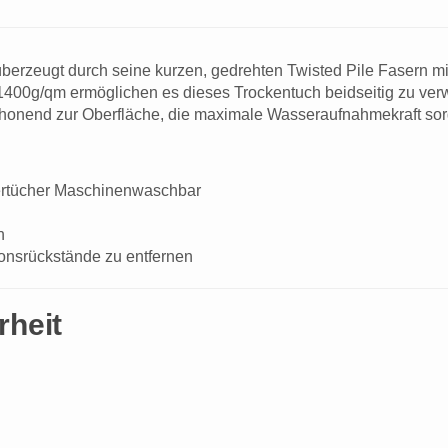
überzeugt durch seine kurzen, gedrehten Twisted Pile Fasern
1400g/qm ermöglichen es dieses Trockentuch beidseitig zu v
nend zur Oberfläche, die maximale Wasseraufnahmekraft sorgt f
ertücher Maschinenwaschbar
n
onsrückstände zu entfernen
rheit