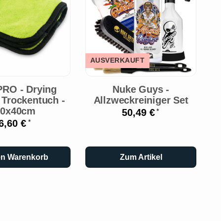
AUSVERKAUFT
T
PRO - Drying
Nuke Guys -
N
 Trockentuch -
Allzweckreiniger Set
40x40cm
50,49 €
*
6,60 €
*
en Warenkorb
Zum Artikel