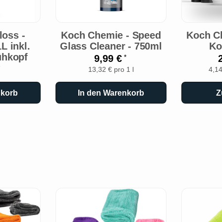
loss -
Koch Chemie - Speed
Koch C
L inkl.
Glass Cleaner - 750ml
Ko
ühkopf
9,99 €
*
13,32 € pro 1 l
4,14
nkorb
In den Warenkorb
Z