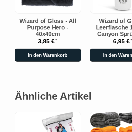
Wizard of Gloss - All
Wizard of G
Purpose Hero -
Leerflasche 1
40x40cm
Canyon Spr
3,85 €
6,95 €
*
*
In den Warenkorb
In den Ware
Ähnliche Artikel