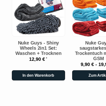
Nuke Guys - Shiny
Nuke Guy
Wheels 2in1 Set:
saugstarkes
Waschen + Trocknen
Trockentuch m
GSM
12,90 €
*
9,90 € -
19,
In den Warenkorb
Zum Artik