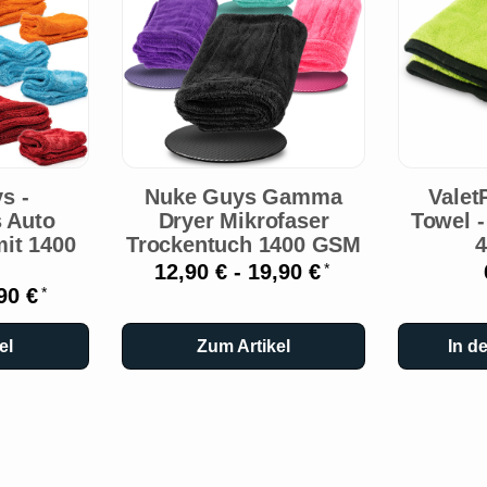
s -
Nuke Guys Gamma
Valet
 Auto
Dryer Mikrofaser
Towel -
it 1400
Trockentuch 1400 GSM
12,90 € -
19,90 €
*
90 €
*
el
Zum Artikel
In d