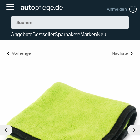
Anmelden
Angebote
Bestseller
Sparpakete
Marken
Neu
Vorherige
Nächste