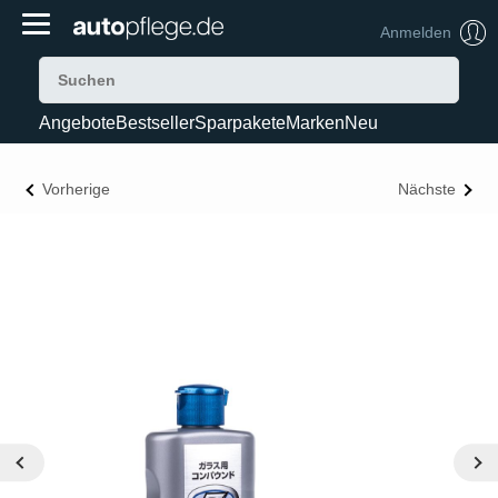
Anmelden
Angebote
Bestseller
Sparpakete
Marken
Neu
Vorherige
Nächste