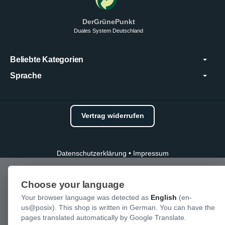
DerGrünePunkt
Duales System Deutschland
Beliebte Kategorien
Sprache
Vertrag widerrufen
Datenschutzerklärung
•
Impressum
Choose your language
Your browser language was detected as
English
(en-
us@posix). This shop is written in German. You can have the
pages translated automatically by Google Translate.