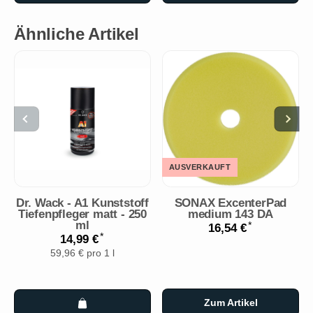
Ähnliche Artikel
AUSVERKAUFT
Dr. Wack - A1 Kunststoff
SONAX ExcenterPad
Tiefenpfleger matt - 250
medium 143 DA
ml
*
16,54 €
*
14,99 €
59,96 € pro 1 l
Zum Artikel