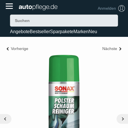
Anmelden
Angebote
Bestseller
Sparpakete
Marken
Neu
Vorherige
Nächste