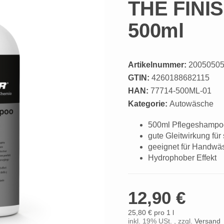
THE FINI
500ml
Artikelnummer:
2005050
GTIN:
4260188682115
HAN:
77714-500ML-01
Kategorie:
Autowäsche
500ml Pflegeshampo
gute Gleitwirkung fü
geeignet für Handw
Hydrophober Effekt
12,90 €
25,80 € pro 1 l
inkl. 19% USt. , zzgl.
Versand