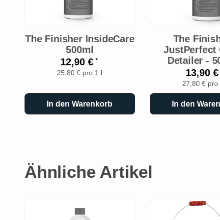
The Finisher InsideCare
The Finish
500ml
JustPerfect
Detailer - 
12,90 €
*
13,90 
25,80 € pro 1 l
27,80 € pro 
In den Warenkorb
In den Ware
Ähnliche Artikel