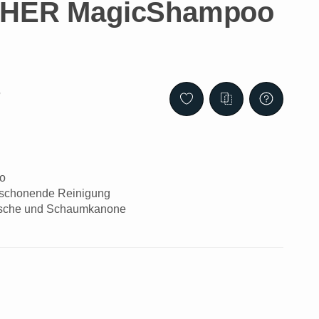
SHER MagicShampoo
5
o
r schonende Reinigung
äsche und Schaumkanone