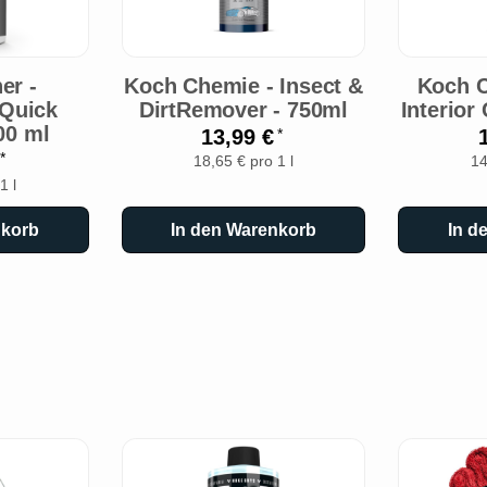
er -
Koch Chemie - Insect &
Koch C
 Quick
DirtRemover - 750ml
Interior
500 ml
13,99 €
*
€
*
18,65 € pro 1 l
14
1 l
nkorb
In den Warenkorb
In d