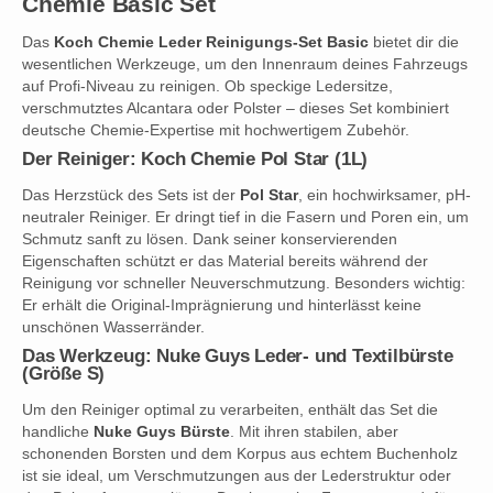
Chemie Basic Set
Das
Koch Chemie Leder Reinigungs-Set Basic
bietet dir die
wesentlichen Werkzeuge, um den Innenraum deines Fahrzeugs
auf Profi-Niveau zu reinigen. Ob speckige Ledersitze,
verschmutztes Alcantara oder Polster – dieses Set kombiniert
deutsche Chemie-Expertise mit hochwertigem Zubehör.
Der Reiniger: Koch Chemie Pol Star (1L)
Das Herzstück des Sets ist der
Pol Star
, ein hochwirksamer, pH-
neutraler Reiniger. Er dringt tief in die Fasern und Poren ein, um
Schmutz sanft zu lösen. Dank seiner konservierenden
Eigenschaften schützt er das Material bereits während der
Reinigung vor schneller Neuverschmutzung. Besonders wichtig:
Er erhält die Original-Imprägnierung und hinterlässt keine
unschönen Wasserränder.
Das Werkzeug: Nuke Guys Leder- und Textilbürste
(Größe S)
Um den Reiniger optimal zu verarbeiten, enthält das Set die
handliche
Nuke Guys Bürste
. Mit ihren stabilen, aber
schonenden Borsten und dem Korpus aus echtem Buchenholz
ist sie ideal, um Verschmutzungen aus der Lederstruktur oder