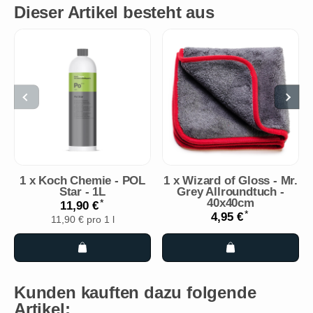
Dieser Artikel besteht aus
1
x
Koch Chemie - POL
1
x
Wizard of Gloss - Mr.
Star - 1L
Grey Allroundtuch -
40x40cm
*
11,90 €
*
4,95 €
11,90 € pro 1 l
Kunden kauften dazu folgende
Artikel: