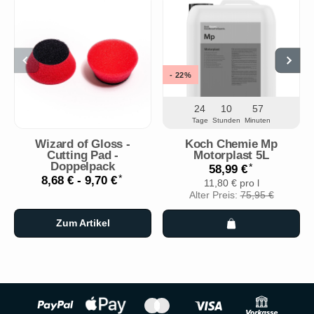
- 22%
24
10
57
Tage
Stunden
Minuten
Wizard of Gloss -
Koch Chemie Mp
Cutting Pad -
Motorplast 5L
Doppelpack
*
58,99 €
*
8,68 € -
9,70 €
11,80 € pro l
Alter Preis:
75,95 €
Zum Artikel