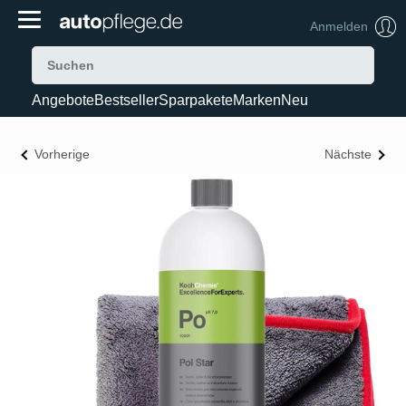
Anmelden
Angebote
Bestseller
Sparpakete
Marken
Neu
Vorherige
Nächste