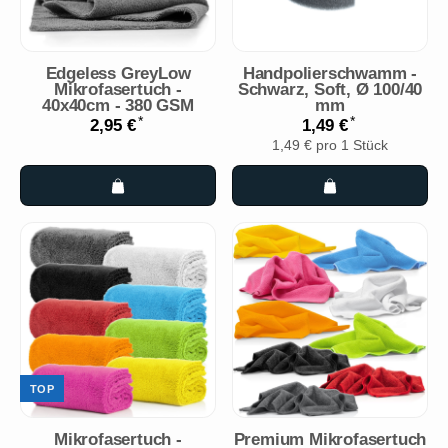
Edgeless GreyLow
Handpolierschwamm -
Mikrofasertuch -
Schwarz, Soft, Ø 100/40
40x40cm - 380 GSM
mm
*
*
2,95 €
1,49 €
1,49 € pro 1 Stück
TOP
Mikrofasertuch -
Premium Mikrofasertuch