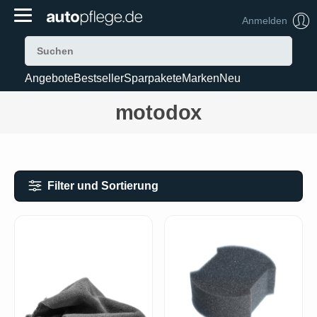
Anmelden
Angebote
Bestseller
Sparpakete
Marken
Neu
motodox
Filter und Sortierung